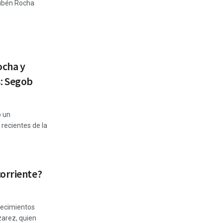
Rubén Rocha
ocha y
: Segob
o un
recientes de la
orriente?
ntecimientos
zarez, quien