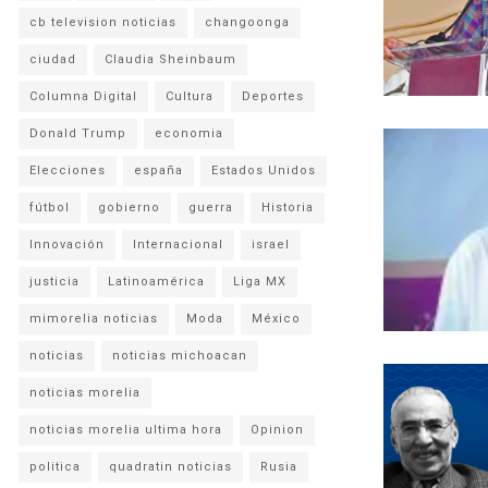
cb television noticias
changoonga
ciudad
Claudia Sheinbaum
Columna Digital
Cultura
Deportes
Donald Trump
economia
Elecciones
españa
Estados Unidos
fútbol
gobierno
guerra
Historia
Innovación
Internacional
israel
justicia
Latinoamérica
Liga MX
mimorelia noticias
Moda
México
noticias
noticias michoacan
noticias morelia
noticias morelia ultima hora
Opinion
politica
quadratin noticias
Rusia