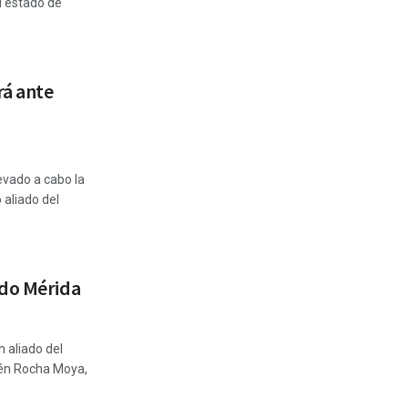
l estado de
rá ante
evado a cabo la
 aliado del
rdo Mérida
n aliado del
bén Rocha Moya,