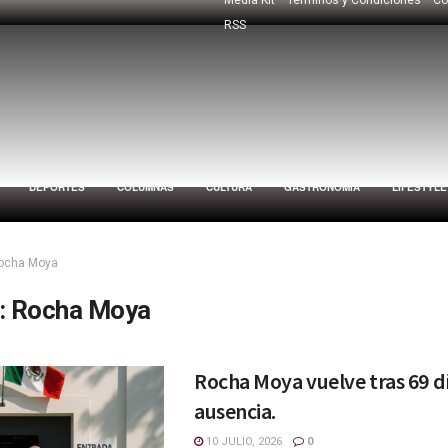
RSS
DEPORTES
COLUMNAS
CULTURA
GASTRONOMÍA
LIFESTYLE
ocha Moya
:
Rocha Moya
Rocha Moya vuelve tras 69 d
ausencia.
10 JULIO, 2026
0