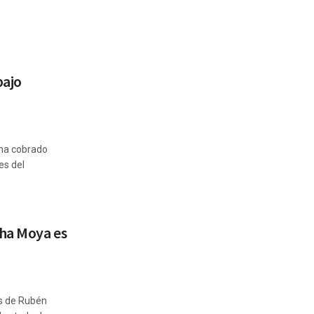
bajo
 ha cobrado
es del
cha Moya es
as de Rubén