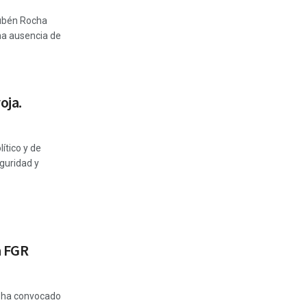
Rubén Rocha
una ausencia de
oja.
ítico y de
guridad y
a FGR
R) ha convocado