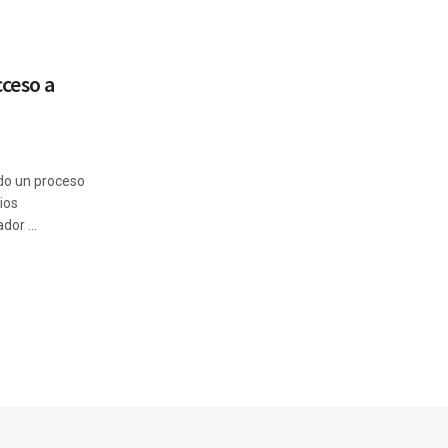
cceso a
ado un proceso
ios
dor ...