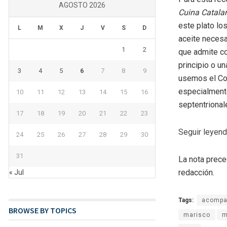
AGOSTO 2026
Cuina Catala
este plato lo
L
M
X
J
V
S
D
aceite necesar
1
2
que admite co
principio o un
3
4
5
6
7
8
9
usemos el Cor
especialmente
10
11
12
13
14
15
16
septentrional
17
18
19
20
21
22
23
Seguir leyen
24
25
26
27
28
29
30
31
La nota prece
redacción.
« Jul
Tags:
acompa
BROWSE BY TOPICS
marisco
m