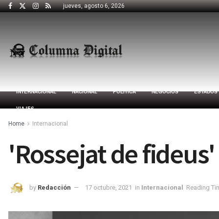
jueves, agosto 6, 2026
INTERNACIONAL
NACIONAL
POLÍTICA
NEGOCIOS
ESTADOS
VIAJES
Home
Internacional
'Rossejat de fideus'
by
Redacción
17 octubre, 2021
in
Internacional
Reading Tim