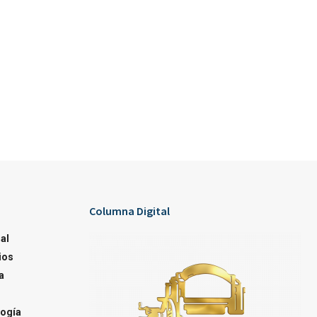
Columna Digital
al
ios
a
ogía