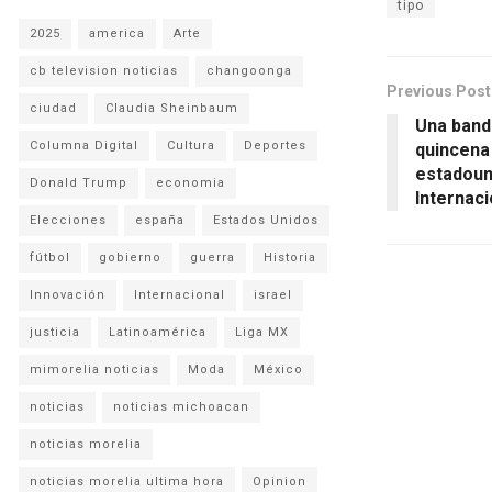
tipo
2025
america
Arte
cb television noticias
changoonga
Previous Post
ciudad
Claudia Sheinbaum
Una band
Columna Digital
Cultura
Deportes
quincena
estadouni
Donald Trump
economia
Internaci
Elecciones
españa
Estados Unidos
fútbol
gobierno
guerra
Historia
Innovación
Internacional
israel
justicia
Latinoamérica
Liga MX
mimorelia noticias
Moda
México
noticias
noticias michoacan
noticias morelia
noticias morelia ultima hora
Opinion