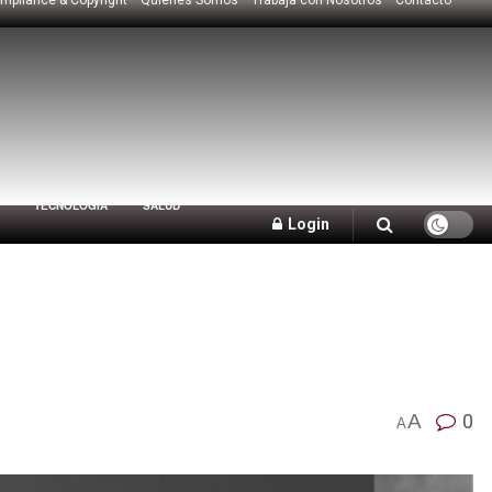
TECNOLOGÍA
SALUD
Login
A
0
A