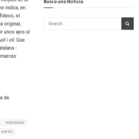
Busca una Noticia
e indica, en
ideos, el
a original,
ir unos ajos al
all i oli
. Que
talana -
comarcas
ea de
marinero
servir