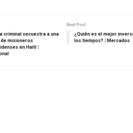
Next Post
a criminal secuestra a una
¿Quién es el mejor invers
 de misioneros
los tiempos? | Mercados
denses en Haití |
onal