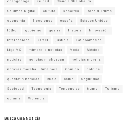
changoonga
ciudad
Claudia Sheinbaum
Columna Digital
Cultura
Deportes
Donald Trump
economia
Elecciones
españa
Estados Unidos
fútbol
gobierno
guerra
Historia
Innovación
Internacional
israel
justicia
Latinoamérica
Liga MX
mimorelia noticias
Moda
México
noticias
noticias michoacan
noticias morelia
noticias morelia ultima hora
Opinion
politica
quadratin noticias
Rusia
salud
Seguridad
Sociedad
Tecnología
Tendencias
trump
Turismo
ucrania
Violencia
Busca una Noticia