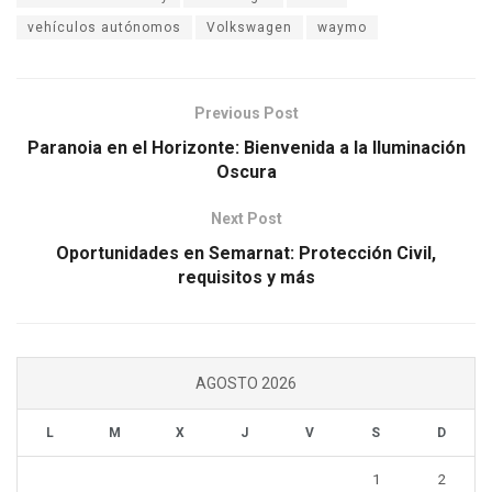
vehículos autónomos
Volkswagen
waymo
Previous Post
Paranoia en el Horizonte: Bienvenida a la Iluminación
Oscura
Next Post
Oportunidades en Semarnat: Protección Civil,
requisitos y más
AGOSTO 2026
L
M
X
J
V
S
D
1
2