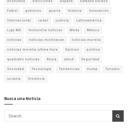
economia
Elecciones
españa
Estados Unidos
fútbol
gobierno
guerra
Historia
Innovación
Internacional
israel
justicia
Latinoamérica
Liga MX
mimorelia noticias
Moda
México
noticias
noticias michoacan
noticias morelia
noticias morelia ultima hora
Opinion
politica
quadratin noticias
Rusia
salud
Seguridad
Sociedad
Tecnología
Tendencias
trump
Turismo
ucrania
Violencia
Busca una Noticia